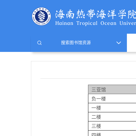
三亚馆
负一楼
一楼
二楼
三楼
四楼